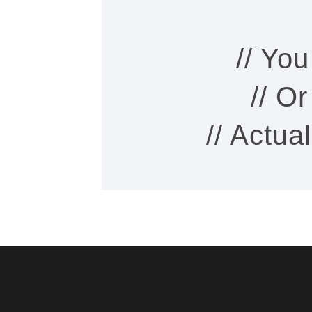
// Yo
// O
// Actua