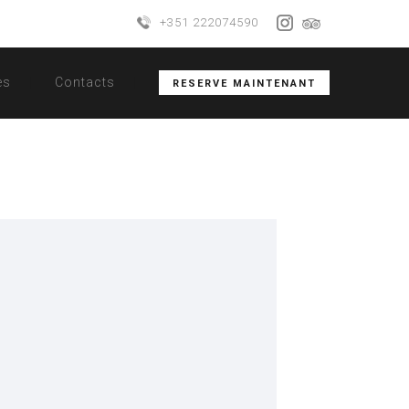
+351 222074590
es
Contacts
RESERVE MAINTENANT