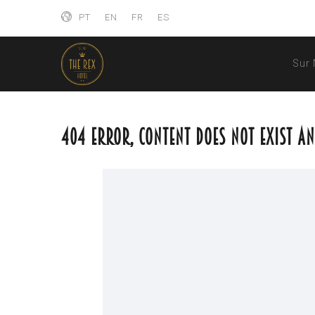
PT
EN
FR
ES
Sur
404 Error, content does not exist a