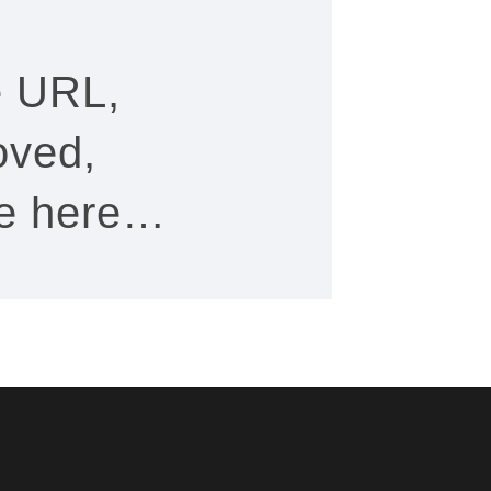
e URL,
oved,
see here…