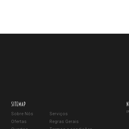
Sitemap
N
I
Sobre Nós
Serviços
Ofertas
Regras Gerais