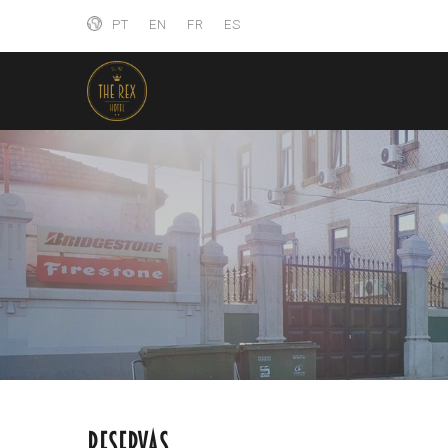
PT
EN
FR
ES
Reservas