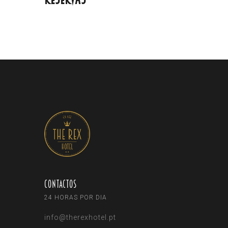
Contactos
24 HORAS POR DIA
info@therexhotel.pt